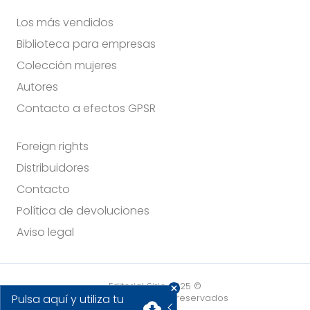
Los más vendidos
Biblioteca para empresas
Colección mujeres
Autores
Contacto a efectos GPSR
Foreign rights
Distribuidores
Contacto
Política de devoluciones
Aviso legal
Editorial Sirio 2025 ©
Pulsa aquí y utiliza tu
Todos los derechos reservados
cloud_download