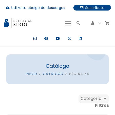
Utiliza tu código de descargas
Suscríbete
cloud_download
uando hay resultados autocompletados, puedes utilizar las fle
Catálogo
INICIO
CATÁLOGO
PÁGINA 50
Categoría
Filtros