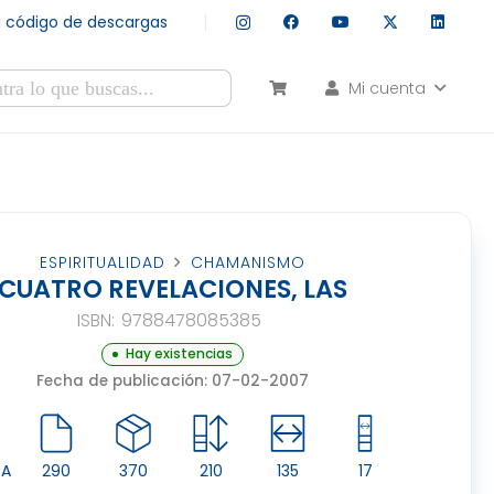
tu código de descargas
Mi cuenta
esultados autocompletados, puedes utilizar las flechas de arr
ESPIRITUALIDAD
CHAMANISMO
CUATRO REVELACIONES, LAS
ISBN:
9788478085385
Hay existencias
Fecha de publicación: 07-02-2007
CA
290
370
210
135
17