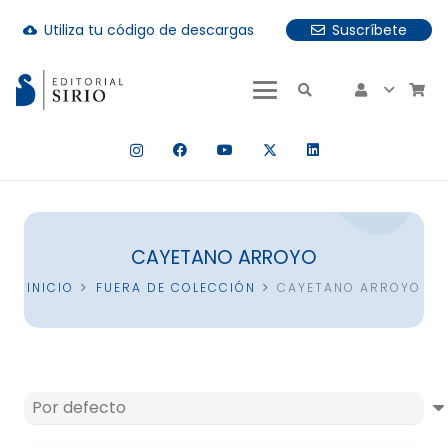
Utiliza tu código de descargas
Suscríbete
cloud_download
uando hay resultados autocompletados, puedes utilizar las fle
CAYETANO ARROYO
INICIO
FUERA DE COLECCIÓN
CAYETANO ARROYO