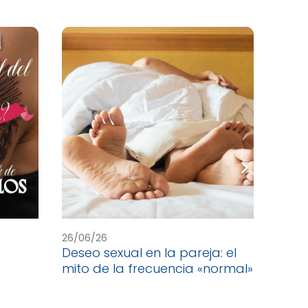
26/06/26
19/06
Deseo sexual en la pareja: el
Cele
mito de la frecuencia «normal»
Yoga: