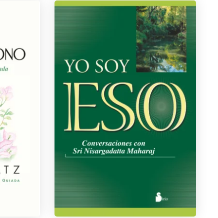
SRI NISARGADATTA MAHARAJ
tablet_android
eBook
€
38,00
€