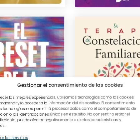
Gestionar el consentimiento de las cookies
NALD, Dr. MARYCATHERINE
SÉLÉNÉE, MARINE
recer las mejores experiencias, utilizamos tecnologías como las cookies
macenar y/o acceder a la información del dispositivo. El consentimiento
s tecnologías nos permitirá procesar datos como el comportamiento de
ión o las identificaciones únicas en este sitio. No consentir o retirar el
imiento, puede afectar negativamente a ciertas características y
es.
tablet_android
tablet_android
Book
eBook
12,95
€
13,95
ar los servicios