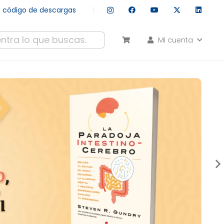
tu código de descargas
Mi cuenta
esultados autocompletados, puedes utilizar las flechas de arr