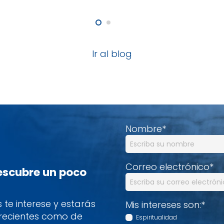
Ir al blog
Nombre
*
Correo electrónico
*
descubre un poco
te interese y estarás
Mis intereses son:
*
 recientes como de
Espiritualidad