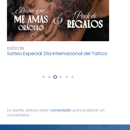
03/07/26
26/
Sorteo Especial: Día Internacional del Tattoo
Des
fr
Lo siento, debes estar
conectado
para publicar un
comentario.