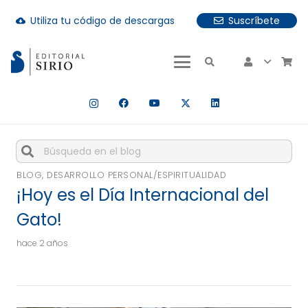
Utiliza tu código de descargas
Suscríbete
cloud_download
uando hay resultados autocompletados, puedes utilizar las fle
Cuando hay resultados autocompletados, puedes utiliza
BLOG
,
DESARROLLO PERSONAL/ESPIRITUALIDAD
¡Hoy es el Día Internacional del
Gato!
hace 2 años