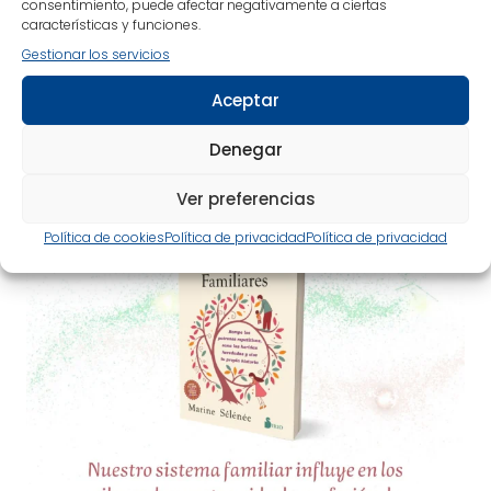
consentimiento, puede afectar negativamente a ciertas
características y funciones.
Instagram
Gestionar los servicios
Aceptar
editorialsirio
📚 Lecturas para el bienestar de 🤸cuerpo, 🧠mente
y 🌼espíritu.
✒️ Más de 40 años de experiencia en el
Denegar
mundo editorial.
Ver preferencias
Política de cookies
Política de privacidad
Política de privacidad