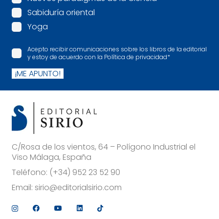
Sabiduría oriental
Yoga
Acepto recibir comunicaciones sobre los libros de la editorial
y estoy de acuerdo con la Política de privacidad
*
¡ME APUNTO!
C/Rosa de los vientos, 64 – Polígono Industrial el
Viso Málaga, España
Teléfono:
(+34) 952 23 52 90
Email:
sirio@editorialsirio.com