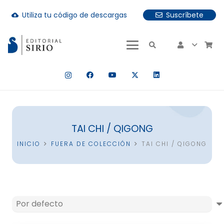
Utiliza tu código de descargas
Suscríbete
cloud_download
uando hay resultados autocompletados, puedes utilizar las fle
TAI CHI / QIGONG
INICIO
FUERA DE COLECCIÓN
TAI CHI / QIGONG