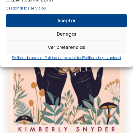
características y funciones.
Gestionar los servicios
Aceptar
Denegar
Ver preferencias
Política de cookies
Política de privacidad
Política de privacidad
SNYDER, KIMBERLY
tablet_android
eBook
13,95
€