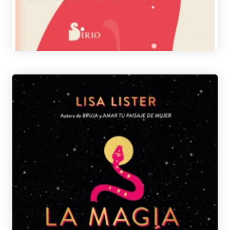
eBook
12,95
€