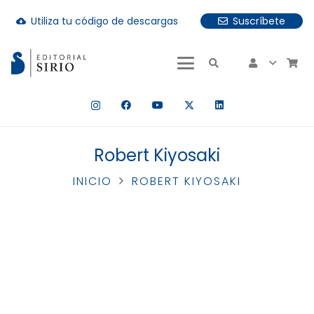
Utiliza tu código de descargas
Suscríbete
cloud_download
uando hay resultados autocompletados, puedes utilizar las fle
Robert Kiyosaki
INICIO
ROBERT KIYOSAKI