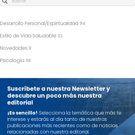
Cuando hay resultados autocompletados, puedes utilizar l
Desarrollo Personal/Espiritualidad
94
Estilo de Vida Saludable
32
Novedades
9
Psicología
36
Suscríbete a nuestra Newsletter y
descubre un poco más nuestra
editorial
¡Es sencillo!
Selecciona la temática que más te
interese y estarás al día tanto de nuestras
publicaciones más recientes como de noticias
relacionadas con nuestra editorial.