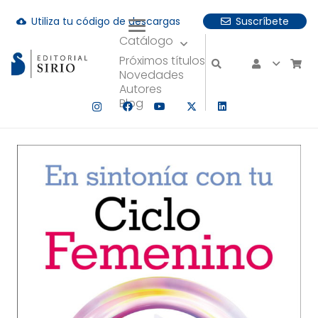
Utiliza tu código de descargas
Suscríbete
cloud_download
Catálogo
uando hay resultados autocompletados, puedes utilizar las fle
Próximos títulos
Novedades
Autores
Blog