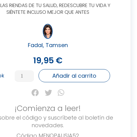
LAS RIENDAS DE TU SALUD, REDESCUBRE TU VIDA Y
SIÉNTETE INCLUSO MEJOR QUE ANTES
Fadal, Tamsen
19,95
€
CÓMO
Añadir al carrito
ok
VIVIR
LA
MENOPAUSIA
cantidad
¡Comienza a leer!
sobre el código y suscríbete al boletín de
novedades.
Código
MENOPAUSIA52