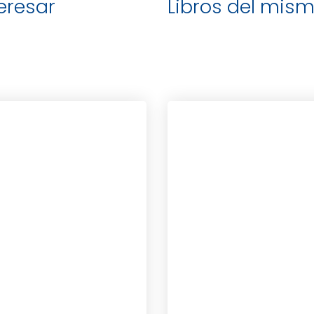
teresar
Libros del mism
FUNG, DR. JASON
EGUANA, DRA. NADIA BRITO
VITTI, ALISA