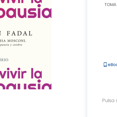
TOMA 
eBo
tablet_android
Pulsa 