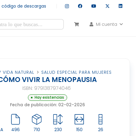
tu código de descargas
Mi cuenta
esultados autocompletados, puedes utilizar las flechas de arr
Y VIDA NATURAL
SALUD ESPECIAL PARA MUJERES
CÓMO VIVIR LA MENOPAUSIA
ISBN:
9791387974046
Hay existencias
Fecha de publicación: 02-02-2026
CA
496
710
230
150
26