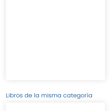
POWELL, SUZANNE
tablet_android
eBook
10,00
€
Libros de la misma categoría