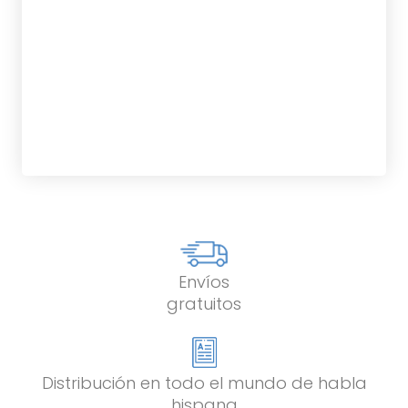
tablet_android
eBook
10,00
€
Envíos
gratuitos
Distribución en todo el mundo de habla
hispana