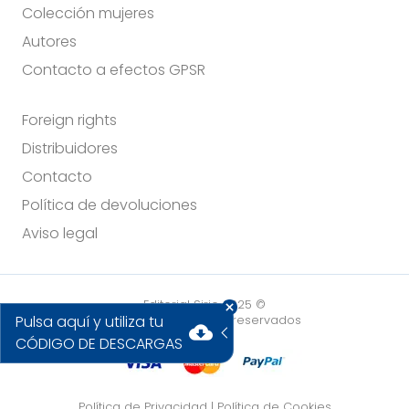
Colección mujeres
Autores
Contacto a efectos GPSR
Foreign rights
Distribuidores
Contacto
Política de devoluciones
Aviso legal
Editorial Sirio 2025 ©
Pulsa aquí y utiliza tu
Todos los derechos reservados
cloud_download
CÓDIGO DE DESCARGAS
Política de Privacidad
|
Política de Cookies