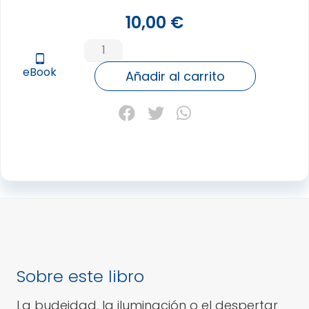
10,00
€
ATREVETE
A
tablet_android
eBook
SER
Añadir al carrito
TU
MAESTRO
cantidad
Sobre este libro
La budeidad, la iluminación o el despertar