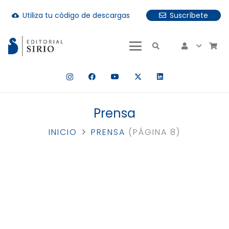
Utiliza tu código de descargas
Suscríbete
cloud_download
uando hay resultados autocompletados, puedes utilizar las fle
Prensa
INICIO
PRENSA
(PÁGINA 8)