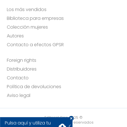
Los más vendidos
Biblioteca para empresas
Colección mujeres
Autores
Contacto a efectos GPSR
Foreign rights
Distribuidores
Contacto
Política de devoluciones
Aviso legal
Editorial Sirio 2025 ©
Pulsa aquí y utiliza tu
Todos los derechos reservados
cloud_download