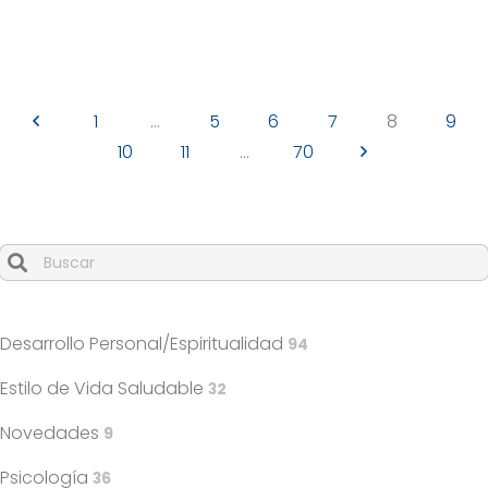
26/08/19
Alex Raco en la revista Lee+
1
…
5
6
7
8
9
10
11
…
70
Cuando hay resultados autocompletados, puedes utilizar l
Desarrollo Personal/Espiritualidad
94
Estilo de Vida Saludable
32
Novedades
9
Psicología
36