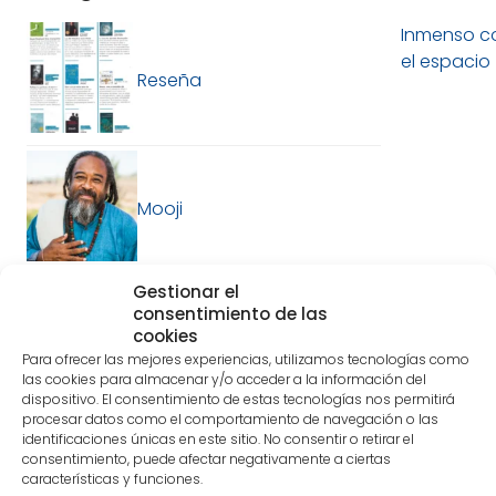
Inmenso co
el espacio
Reseña
Mooji
Gestionar el
consentimiento de las
cookies
Lo siento, debes estar
conectado
para publicar un
comentario.
Para ofrecer las mejores experiencias, utilizamos tecnologías como
las cookies para almacenar y/o acceder a la información del
dispositivo. El consentimiento de estas tecnologías nos permitirá
procesar datos como el comportamiento de navegación o las
Suscríbete a nuestra Newsletter y
identificaciones únicas en este sitio. No consentir o retirar el
descubre un poco más nuestra
consentimiento, puede afectar negativamente a ciertas
editorial
características y funciones.