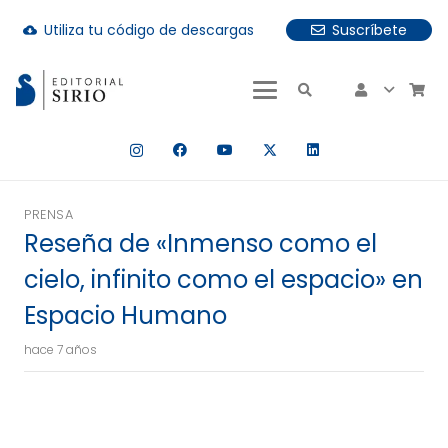
Utiliza tu código de descargas
Suscríbete
cloud_download
uando hay resultados autocompletados, puedes utilizar las fle
PRENSA
Reseña de «Inmenso como el
cielo, infinito como el espacio» en
Espacio Humano
hace 7 años