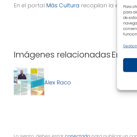
En el portal
Más Cultura
recopilan la entrevi
Para of
para al
de esta
navegac
consent
funcion
Gestion
Imágenes relacionadas
Enlac
Alex R
Alex Raco
Lo siento, debes estar
conectado
para publicar un co