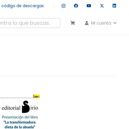
tu código de descargas
Mi cuenta
esultados autocompletados, puedes utilizar las flechas de arr