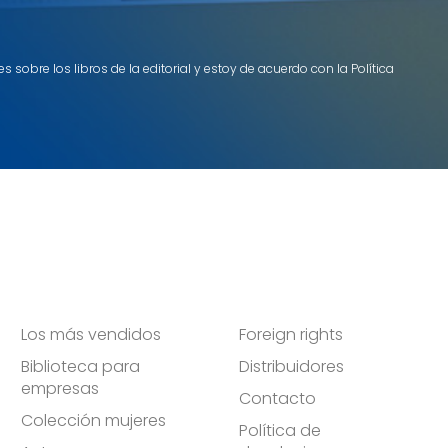
 sobre los libros de la editorial y estoy de acuerdo con la Política
Los más vendidos
Foreign rights
Biblioteca para
Distribuidores
empresas
Contacto
Colección mujeres
Política de