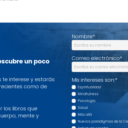
Nombre
*
Correo electrónico
*
descubre un poco
te interese y estarás
Mis intereses son:
*
 recientes como de
Espiritualidad
Mindfulness
Psicología
 los libros que
Salud
cuerpo, mente y
Más allá
Nuevos paradigmas de la Ci