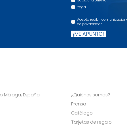
Sabiduría oriental
Yoga
Acepto recibir comunicaciones
de privacidad
*
¡ME APUNTO!
Viso Málaga, España
¿Quiénes somos?
Prensa
Catálogo
Tarjetas de regalo