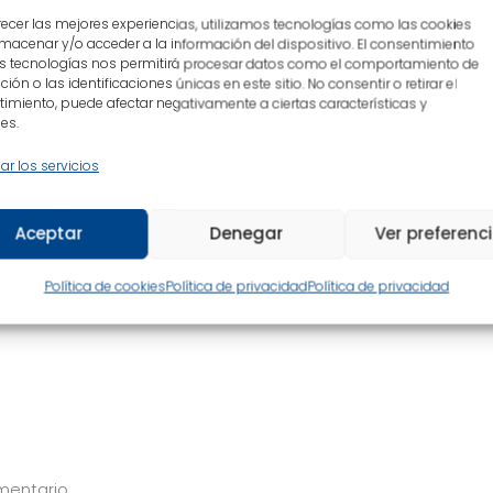
sta. La puedes ver en el enlace de más abajo.
recer las mejores experiencias, utilizamos tecnologías como las cookies
macenar y/o acceder a la información del dispositivo. El consentimiento
s tecnologías nos permitirá procesar datos como el comportamiento de
ión o las identificaciones únicas en este sitio. No consentir o retirar el
imiento, puede afectar negativamente a ciertas características y
es.
ar los servicios
es
Aceptar
Denegar
Ver preferenc
aco
Política de cookies
Política de privacidad
Política de privacidad
mentario.