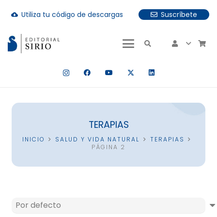
Utiliza tu código de descargas
Suscríbete
cloud_download
uando hay resultados autocompletados, puedes utilizar las fle
TERAPIAS
INICIO
SALUD Y VIDA NATURAL
TERAPIAS
PÁGINA 2