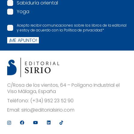
Sabiduría oriental
Yoga
Acepto recibir comunicaciones sobre los libros de la editorial
y estoy de acuerdo con la Política de privacidad
*
¡ME APUNTO!
C/Rosa de los vientos, 64 – Polígono Industrial el
Viso Málaga, España
Teléfono:
(+34) 952 23 52 90
Email:
sirio@editorialsirio.com