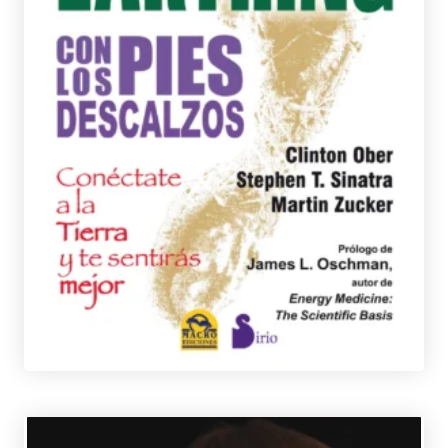
ZUCKER, MARTIN
SINATRA, DR. STEPHEN
OBER, CLINTON
tablet_android
eBook
15,95
€