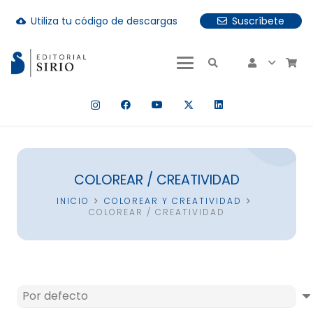
Utiliza tu código de descargas
Suscríbete
cloud_download
uando hay resultados autocompletados, puedes utilizar las fle
COLOREAR / CREATIVIDAD
INICIO
COLOREAR Y CREATIVIDAD
COLOREAR / CREATIVIDAD