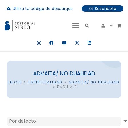
Utiliza tu código de descargas
Suscríbete
cloud_download
uando hay resultados autocompletados, puedes utilizar las fle
ADVAITA/ NO DUALIDAD
INICIO
ESPIRITUALIDAD
ADVAITA/ NO DUALIDAD
PÁGINA 2