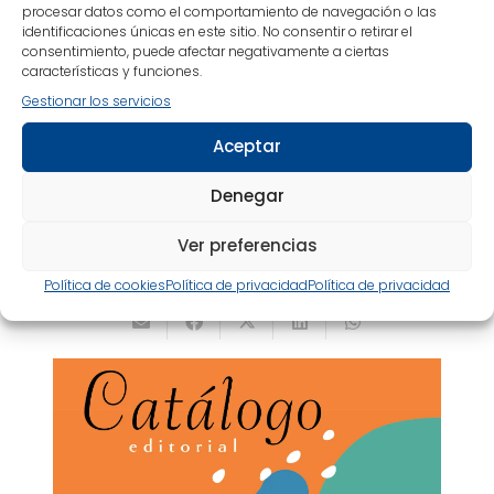
1
2
procesar datos como el comportamiento de navegación o las
identificaciones únicas en este sitio. No consentir o retirar el
consentimiento, puede afectar negativamente a ciertas
características y funciones.
Gestionar los servicios
Aceptar
Catálogo Editorial
Sirio 2026
Denegar
Ver preferencias
¡PULSA EN LA IMAGEN PARA INICIAR LA DESCARGA!
Política de cookies
Política de privacidad
Política de privacidad