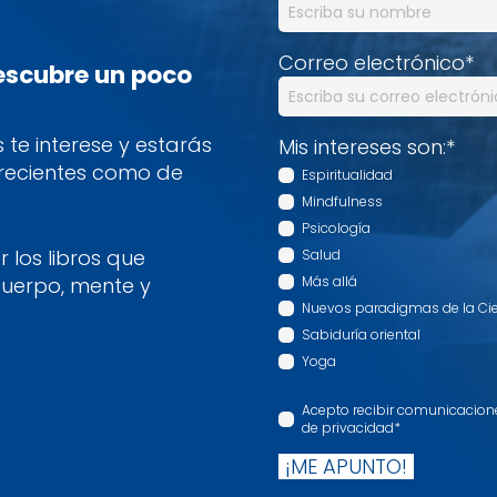
Correo electrónico
*
descubre un poco
te interese y estarás
Mis intereses son:
*
 recientes como de
Espiritualidad
Mindfulness
Psicología
 los libros que
Salud
cuerpo, mente y
Más allá
Nuevos paradigmas de la Ci
Sabiduría oriental
Yoga
Acepto recibir comunicaciones
de privacidad
*
¡ME APUNTO!