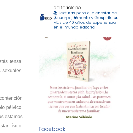
editorialsirio
📚 Lecturas para el bienestar de
🤸cuerpo, 🧠mente y 🌼espíritu.
✒️
Más de 40 años de experiencia
en el mundo editorial.
tés tensa.
s sexuales.
contención
elo
pélvico
.
Nos estamos
ar físico,
Facebook