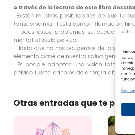
A través de la lectura de este libro descub
· Existen muchas posibilidades de que tu cu
tanto si se manifiesta como inflamación, hin
· Todos estos problemas se pueden soluci
mental: el suelo pélvico.
· Hasta que no nos ocupemos de la salud de
Para of
elemento clave de nuestra salud general físic
para al
de esta
· Es posible adoptar una visión totalmen
navegac
pélvico fuerte, canales de energía abiertos 
consent
funcion
Gestion
Otras entradas que te puede