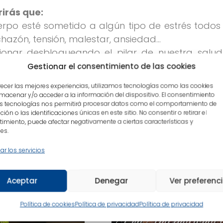
rirás que:
erpo esté sometido a algún tipo de estrés todos 
chazón, tensión, malestar, ansiedad…
onar desbloqueando el pilar de nuestra salud 
Gestionar el consentimiento de las cookies
 nuestro suelo pélvico, nos seguirá faltando un
recer las mejores experiencias, utilizamos tecnologías como las cookies
a, emocional y espiritual.
macenar y/o acceder a la información del dispositivo. El consentimiento
s tecnologías nos permitirá procesar datos como el comportamiento de
te nueva para crear bienestar, que se basa en 
ión o las identificaciones únicas en este sitio. No consentir o retirar el
y una mente clara.
imiento, puede afectar negativamente a ciertas características y
es.
ar los servicios
n interesar
Aceptar
Denegar
Ver preferenc
Política de cookies
Política de privacidad
Política de privacidad