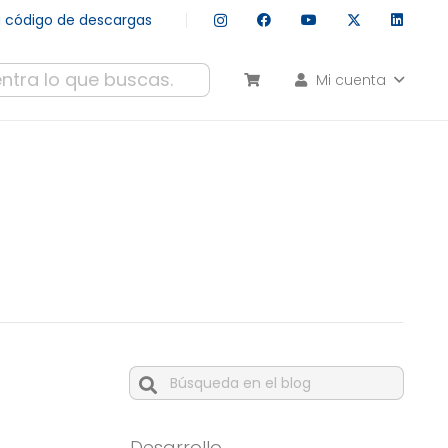
tu código de descargas
Mi cuenta
esultados autocompletados, puedes utilizar las flechas de arr
Cuando hay resultados autocompleta
Desarrollo