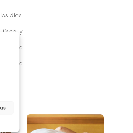
los días,
física y
 poderoso
un suelo
ias