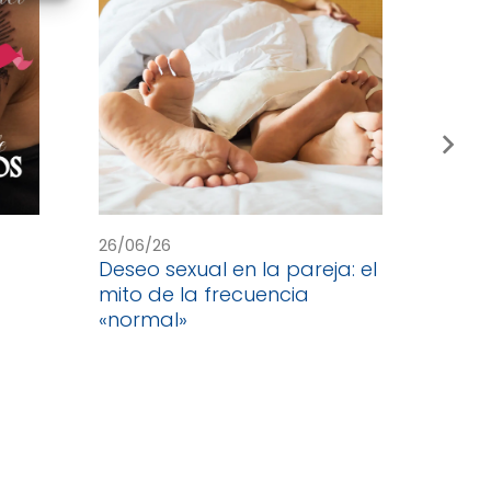
26/06/26
19/06
Deseo sexual en la pareja: el
Cele
mito de la frecuencia
del Y
«normal»
rega