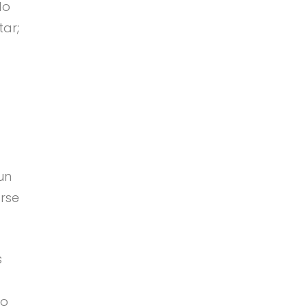
do
tar;
un
arse
s
io