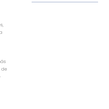
s
s,
sa
más
a de
e