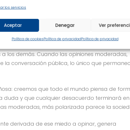
ale al PLAY!
ar los servicios
Aceptar
Denegar
Ver preferenc
ización
Política de cookies
Política de privacidad
Política de privacidad
sto no solo afecta a nivel individual; también
s a los demás. Cuando las opiniones moderadas,
la conversación pública, lo único que permane
ñosa: creemos que todo el mundo piensa de for
 la duda y que cualquier desacuerdo terminará en
onas moderadas, más polarizada parece la socied
ante derivada de ese miedo a opinar, genera