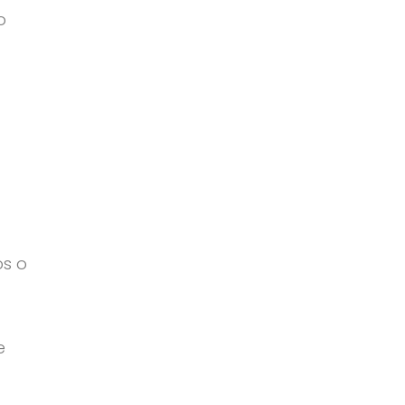
o
os o
e