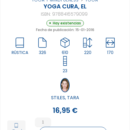
YOGA Y MINDFULNESS
YOGA
YOGA CURA, EL
ISBN:
9788416579099
Hay existencias
Fecha de publicación: 15-01-2016
RÚSTICA
326
610
220
170
23
STILES, TARA
16,95
€
YOGA
CURA,
tablet_android