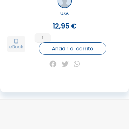
U.G.
12,95
€
U.G.
CHARLAS
tablet_android
eBook
CON
Añadir al carrito
UN
ILUMINADO
CONTESTATARIO
cantidad