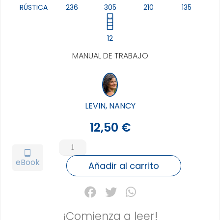
RÚSTICA
236
305
210
135
12
MANUAL DE TRABAJO
LEVIN, NANCY
12,50
€
ABRAZAR
TU
tablet_android
eBook
SOMBRA
Añadir al carrito
PARA
ENCONTRAR
TU
LUZ
¡Comienza a leer!
cantidad