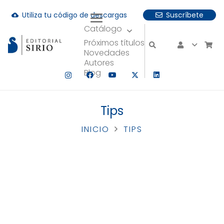
Utiliza tu código de descargas
Suscríbete
cloud_download
Catálogo
uando hay resultados autocompletados, puedes utilizar las fle
Próximos títulos
Novedades
Autores
Blog
Tips
INICIO
TIPS