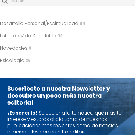
Cuando hay resultados autocompletados, puedes utilizar l
Desarrollo Personal/Espiritualidad
94
Estilo de Vida Saludable
32
Novedades
9
Psicología
36
Suscríbete a nuestra Newsletter y
descubre un poco más nuestra
editorial
¡Es sencillo!
Selecciona la temática que más te
interese y estarás al día tanto de nuestras
publicaciones más recientes como de noticias
relacionadas con nuestra editorial.