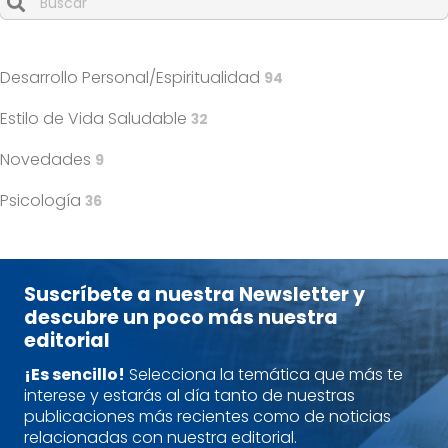
Cuando hay resultados autocompletados, puedes utilizar l
Desarrollo Personal/Espiritualidad
94
Estilo de Vida Saludable
32
Novedades
9
Psicología
36
Suscríbete a nuestra Newsletter y
descubre un poco más nuestra
editorial
¡Es sencillo!
Selecciona la temática que más te
interese y estarás al día tanto de nuestras
publicaciones más recientes como de noticias
relacionadas con nuestra editorial.