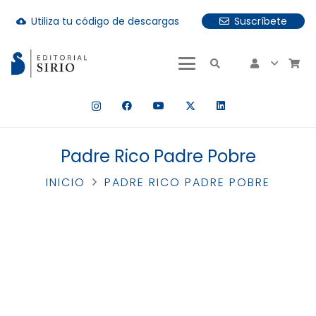
Utiliza tu código de descargas
Suscríbete
cloud_download
uando hay resultados autocompletados, puedes utilizar las fle
Padre Rico Padre Pobre
INICIO
PADRE RICO PADRE POBRE