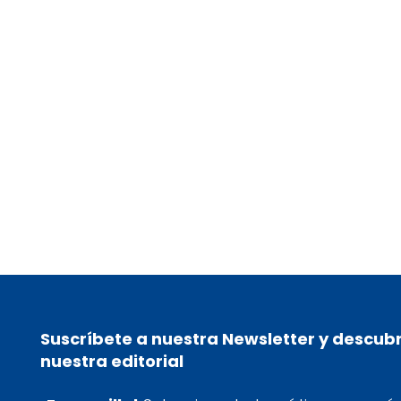
07/10/25
02/04/25
Cómo emprender siendo una
Día del Auti
persona con TDAH
neurodivers
mundo
Suscríbete a nuestra Newsletter y descub
nuestra editorial