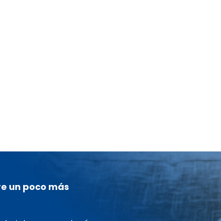
smo: la
idad enriquece el
re un poco más