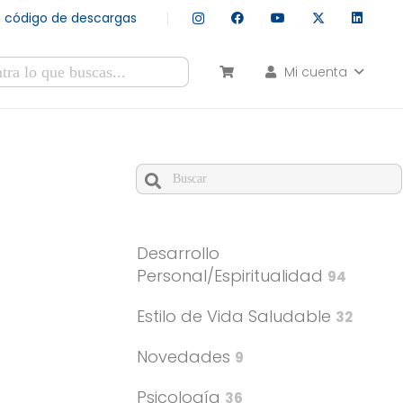
tu código de descargas
Mi cuenta
esultados autocompletados, puedes utilizar las flechas de arr
Cuando hay resultados autocomple
Desarrollo
Personal/Espiritualidad
94
Estilo de Vida Saludable
32
Novedades
9
Psicología
36