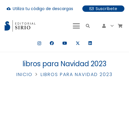
Utiliza tu código de descargas
Suscríbete
cloud_download
uando hay resultados autocompletados, puedes utilizar las fle
libros para Navidad 2023
INICIO
LIBROS PARA NAVIDAD 2023