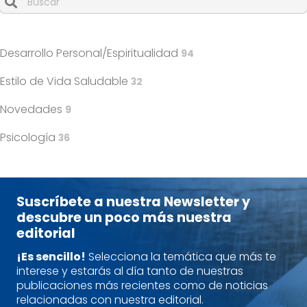
Cuando hay resultados autocompletados, puedes utilizar l
Desarrollo Personal/Espiritualidad
94
Estilo de Vida Saludable
32
Novedades
9
Psicología
36
Suscríbete a nuestra Newsletter y
descubre un poco más nuestra
editorial
¡Es sencillo!
Selecciona la temática que más te
interese y estarás al día tanto de nuestras
publicaciones más recientes como de noticias
relacionadas con nuestra editorial.