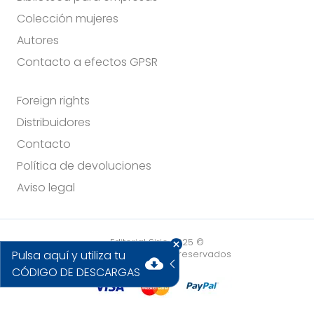
Colección mujeres
Autores
Contacto a efectos GPSR
Foreign rights
Distribuidores
Contacto
Política de devoluciones
Aviso legal
Editorial Sirio 2025 ©
Pulsa aquí y utiliza tu
Todos los derechos reservados
cloud_download
CÓDIGO DE DESCARGAS