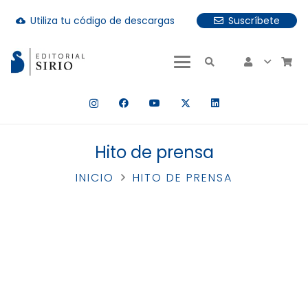
Utiliza tu código de descargas
Suscríbete
cloud_download
uando hay resultados autocompletados, puedes utilizar las fle
Hito de prensa
INICIO
HITO DE PRENSA