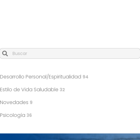
27/01/21
Más allá del amor en ‘Rotary’
Cuando hay resultados autocompletados, puedes utilizar l
Desarrollo Personal/Espiritualidad
94
Estilo de Vida Saludable
32
Novedades
9
Psicología
36