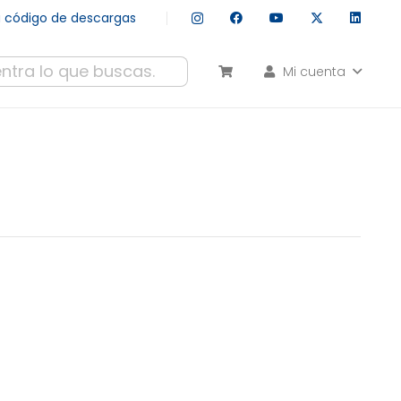
tu código de descargas
Mi cuenta
esultados autocompletados, puedes utilizar las flechas de arr