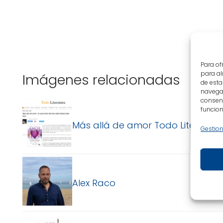
Para of
para al
Imágenes relacionadas
de esta
navegac
consent
funcion
Más allá de amor Todo Literatura
Gestion
Alex Raco