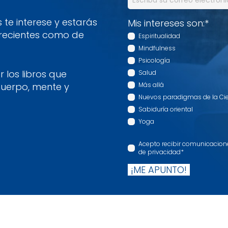
te interese y estarás
Mis intereses son:
*
 recientes como de
Espiritualidad
Mindfulness
Psicología
 los libros que
Salud
cuerpo, mente y
Más allá
Nuevos paradigmas de la Ci
Sabiduría oriental
Yoga
Acepto recibir comunicaciones
de privacidad
*
¡ME APUNTO!