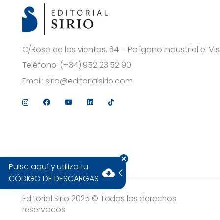
C/Rosa de los vientos, 64 – Polígono Industrial el 
Teléfono:
(+34) 952 23 52 90
Email:
sirio@editorialsirio.com
Pulsa aquí y utiliza tu
cloud_download
CÓDIGO DE DESCARGAS
Editorial Sirio 2025 © Todos los derechos
reservados