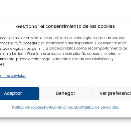
Gestionar el consentimiento de las cookies
recer las mejores experiencias, utilizamos tecnologías como las cookies
macenar y/o acceder a la información del dispositivo. El consentimiento
Enlaces
s tecnologías nos permitirá procesar datos como el comportamiento de
ión o las identificaciones únicas en este sitio. No consentir o retirar el
imiento, puede afectar negativamente a ciertas características y
Reseña 'Más allá del amor'
es.
;
ar los servicios
Aceptar
Denegar
Ver preferenc
Política de cookies
Política de privacidad
Política de privacidad