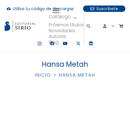
Utiliza tu código de descargas
Suscríbete
cloud_download
Catálogo
uando hay resultados autocompletados, puedes utilizar las fle
Próximos títulos
Novedades
Autores
Blog
Hansa Metah
INICIO
HANSA METAH