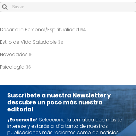
Cuando hay resultados autocompletados, puedes utilizar l
Desarrollo Personal/Espiritualidad
94
Estilo de Vida Saludable
32
Novedades
9
Psicología
36
Suscríbete a nuestra Newsletter y
descubre un poco más nuestra
editorial
¡Es sencillo!
Selecciona la temática que más te
interese y estarás al día tanto de nuestras
publicaciones más recientes como de noticias