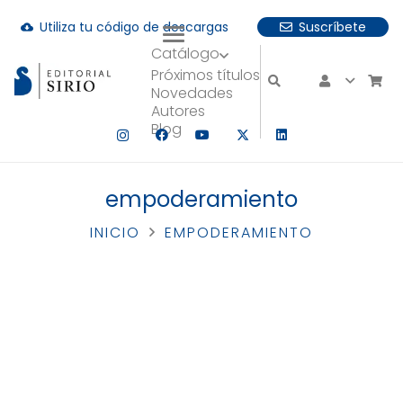
Utiliza tu código de descargas
Suscríbete
cloud_download
Catálogo
uando hay resultados autocompletados, puedes utilizar las fle
Próximos títulos
Novedades
Autores
Blog
empoderamiento
INICIO
EMPODERAMIENTO