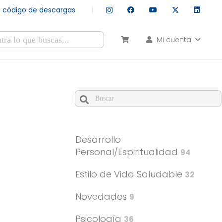
tu código de descargas
Mi cuenta
esultados autocompletados, puedes utilizar las flechas de arr
Cuando hay resultados autocomple
Desarrollo
Personal/Espiritualidad
94
Estilo de Vida Saludable
32
Novedades
9
Psicología
36