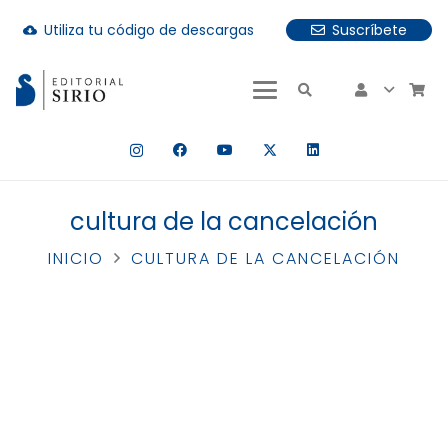
Utiliza tu código de descargas
Suscríbete
cloud_download
uando hay resultados autocompletados, puedes utilizar las fle
cultura de la cancelación
INICIO
CULTURA DE LA CANCELACIÓN