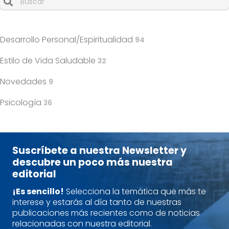
Cuando hay resultados autocompletados, puedes utilizar l
Desarrollo Personal/Espiritualidad
94
Estilo de Vida Saludable
32
Novedades
9
Psicología
36
Suscríbete a nuestra Newsletter y
descubre un poco más nuestra
editorial
¡Es sencillo!
Selecciona la temática que más te
interese y estarás al día tanto de nuestras
publicaciones más recientes como de noticias
relacionadas con nuestra editorial.