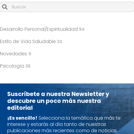
Cuando hay resultados autocompletados, puedes utilizar l
Desarrollo Personal/Espiritualidad
94
Estilo de Vida Saludable
32
Novedades
9
Psicología
36
Suscríbete a nuestra Newsletter y
descubre un poco más nuestra
editorial
¡Es sencillo!
Selecciona la temática que más te
interese y estarás al día tanto de nuestras
publicaciones más recientes como de noticias