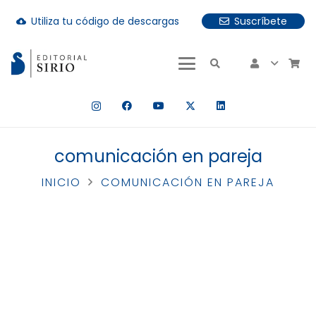
Utiliza tu código de descargas
Suscríbete
cloud_download
uando hay resultados autocompletados, puedes utilizar las fle
comunicación en pareja
INICIO
COMUNICACIÓN EN PAREJA