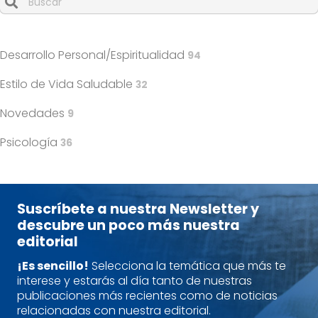
Cuando hay resultados autocompletados, puedes utilizar l
Desarrollo Personal/Espiritualidad
94
Estilo de Vida Saludable
32
Novedades
9
Psicología
36
Suscríbete a nuestra Newsletter y
descubre un poco más nuestra
editorial
¡Es sencillo!
Selecciona la temática que más te
interese y estarás al día tanto de nuestras
publicaciones más recientes como de noticias
relacionadas con nuestra editorial.