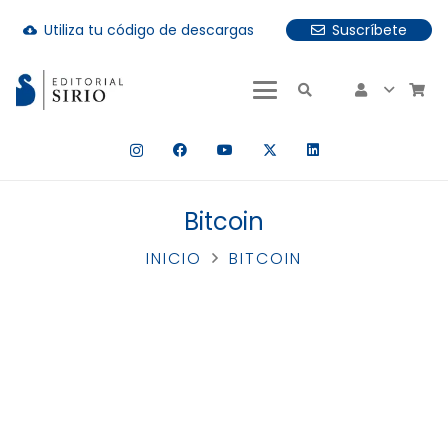
Utiliza tu código de descargas
Suscríbete
cloud_download
uando hay resultados autocompletados, puedes utilizar las fle
Bitcoin
INICIO
BITCOIN