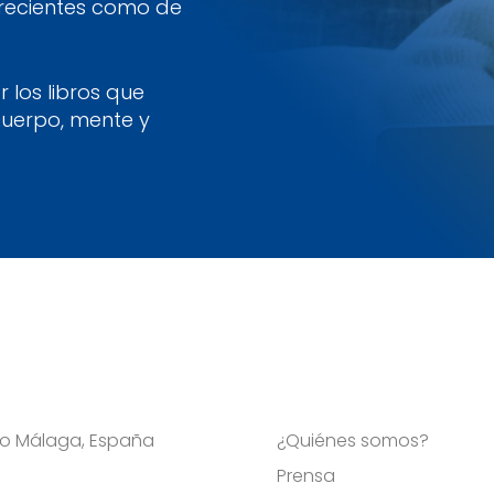
 recientes como de
 los libros que
cuerpo, mente y
Viso Málaga, España
¿Quiénes somos?
Prensa