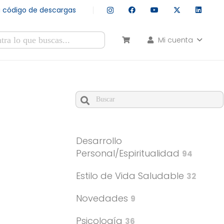
tu código de descargas
Mi cuenta
esultados autocompletados, puedes utilizar las flechas de arr
Cuando hay resultados autocomple
Desarrollo
Personal/Espiritualidad
94
Estilo de Vida Saludable
32
Novedades
9
Psicología
36