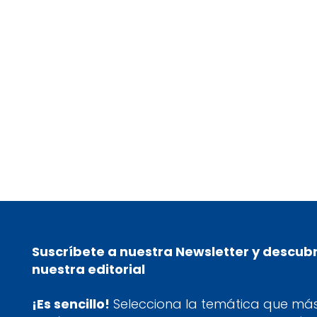
02/12/24
El regalo ideal para tu amigo
invisible
Suscríbete a nuestra Newsletter y descub
nuestra editorial
¡Es sencillo!
Selecciona la temática que más 