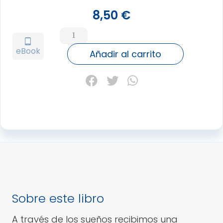
8,50
€
SUEÑOS,
SU
tablet_android
eBook
INTERPRETACION,
Añadir al carrito
LOS
cantidad
Sobre este libro
A través de los sueños recibimos una