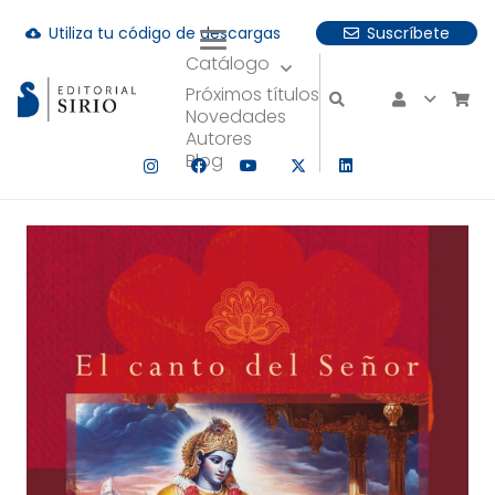
Utiliza tu código de descargas
Suscríbete
cloud_download
Catálogo
uando hay resultados autocompletados, puedes utilizar las fle
Próximos títulos
Novedades
Autores
Blog