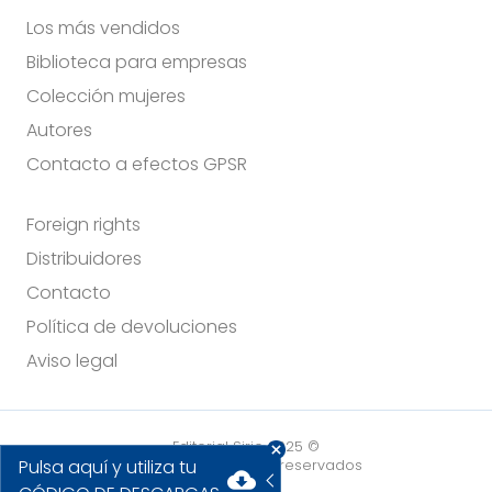
Los más vendidos
Biblioteca para empresas
Colección mujeres
Autores
Contacto a efectos GPSR
Foreign rights
Distribuidores
Contacto
Política de devoluciones
Aviso legal
Editorial Sirio 2025 ©
Pulsa aquí y utiliza tu
Todos los derechos reservados
cloud_download