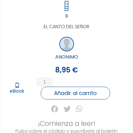
8
EL CANTO DEL SEÑOR
ANONIMO
8,95
€
BHAGAVAD
GITA
tablet_android
eBook
cantidad
Añadir al carrito
¡Comienza a leer!
Pulsa sobre el código y suscríbete al boletín