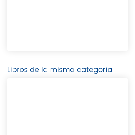
tablet_android
eBook
13,95
€
Libros de la misma categoría