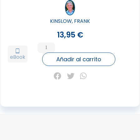
KINSLOW, FRANK
13,95
€
SISTEMA
KINSLOW,
tablet_android
eBook
EL
Añadir al carrito
cantidad