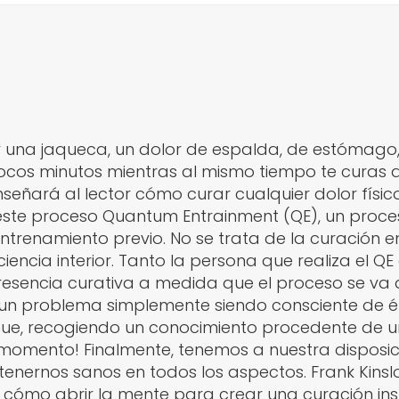
 una jaqueca, un dolor de espalda, de estómago,
ocos minutos mientras al mismo tiempo te curas 
eñará al lector cómo curar cualquier dolor físic
 este proceso Quantum Entrainment (QE), un proces
ntrenamiento previo. No se trata de la curación en
iencia interior. Tanto la persona que realiza el
sencia curativa a medida que el proceso se va d
un problema simplemente siendo consciente de él?
que, recogiendo un conocimiento procedente de u
momento! Finalmente, tenemos a nuestra disposici
tenernos sanos en todos los aspectos. Frank Kins
 cómo abrir la mente para crear una curación in