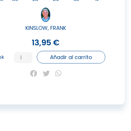
KINSLOW, FRANK
13,95
€
CURACION
Añadir al carrito
ok
CUANTICA,
LA
cantidad