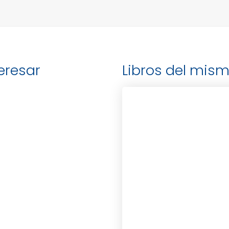
teresar
Libros del mism
KINSLOW, FRANK