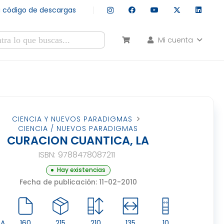
tu código de descargas
Mi cuenta
esultados autocompletados, puedes utilizar las flechas de arr
CIENCIA Y NUEVOS PARADIGMAS
CIENCIA / NUEVOS PARADIGMAS
CURACION CUANTICA, LA
ISBN:
9788478087211
Hay existencias
Fecha de publicación: 11-02-2010
CA
160
215
210
135
10