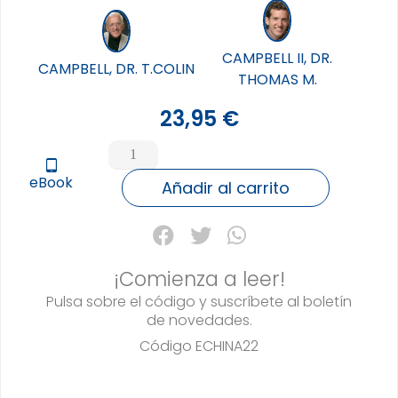
CAMPBELL II, DR.
CAMPBELL, DR. T.COLIN
THOMAS M.
23,95
€
ESTUDIO
DE
tablet_android
eBook
CHINA.
Añadir al carrito
EDICION
REVISADA
Y
AMPLIADA,
¡Comienza a leer!
EL
cantidad
Pulsa sobre el código y suscríbete al boletín
de novedades.
Código
ECHINA22