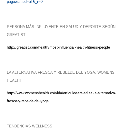
pagewanted=all&_r=0
PERSONA MÁS INFLUYENTE EN SALUD Y DEPORTE SEGÚN
GREATIST
http://greatist.com/health/most-influential-health-fitness-people
LA ALTERNATIVA FRESCA Y REBELDE DEL YOGA. WOMENS
HEALTH
http://www.womenshealth.es/vida/articulo/tara-stiles-la-alternativa-
fresca-y-rebelde-del-yoga
TENDENCIAS WELLNESS