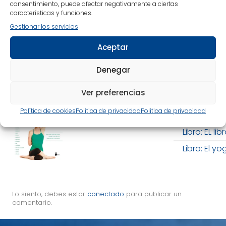
consentimiento, puede afectar negativamente a ciertas
características y funciones.
Gestionar los servicios
Aceptar
Denegar
Imágenes relacionadas
Enlaces
Ver preferencias
Política de cookies
Política de privacidad
Política de privacidad
Libro: La n
Libro: EL l
Libro: El y
Lo siento, debes estar
conectado
para publicar un
comentario.