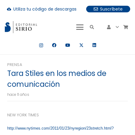
Utiliza tu código de descargas
Suscríbete
cloud_download
uando hay resultados autocompletados, puedes utilizar las fle
PRENSA
Tara Stiles en los medios de
comunicación
hace 11 años
NEW YORK TIMES
http://www.nytimes.com/2011/01/23/nyregion/23stretch.html?