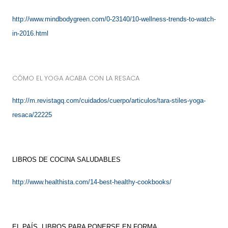
http://www.mindbodygreen.com/0-23140/10-wellness-trends-to-watch-
in-2016.html
CÓMO EL YOGA ACABA CON LA RESACA
http://m.revistagq.com/cuidados/cuerpo/articulos/tara-stiles-yoga-
resaca/22225
LIBROS DE COCINA SALUDABLES
http://www.healthista.com/14-best-healthy-cookbooks/
EL PAÍS. LIBROS PARA PONERSE EN FORMA