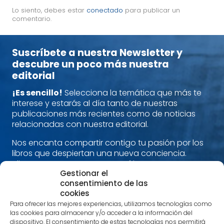
Lo siento, debes estar
conectado
para publicar un
comentario.
Suscríbete a nuestra Newsletter y
descubre un poco más nuestra
editorial
¡Es sencillo!
Selecciona la temática que más te
interese y estarás al día tanto de nuestras
publicaciones más recientes como de noticias
relacionadas con nuestra editorial.
Nos encanta compartir contigo tu pasión por los
libros que despiertan una nueva conciencia.
Alimenta cuerpo, mente y espíritu con nuestras
Gestionar el
recomendaciones.
consentimiento de las
¡Estamos en contacto!
cookies
Para ofrecer las mejores experiencias, utilizamos tecnologías como
las cookies para almacenar y/o acceder a la información del
Nombre
*
dispositivo. El consentimiento de estas tecnologías nos permitirá