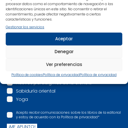
procesar datos como el comportamiento de navegación o las
identificaciones únicas en este sitio. No consentir o retirar el
Correo electrónico
*
consentimiento, puede afectar negativamente a ciertas
características y funciones.
Gestionar los servicios
Mis intereses son:
*
Aceptar
Espiritualidad
Mindfulness
Denegar
Psicología
Ver preferencias
Salud
Más allá
Política de cookies
Política de privacidad
Política de privacidad
Nuevos paradigmas de la Ciencia
Sabiduría oriental
Yoga
Acepto recibir comunicaciones sobre los libros de la editorial
y estoy de acuerdo con la Política de privacidad
*
¡ME APUNTO!