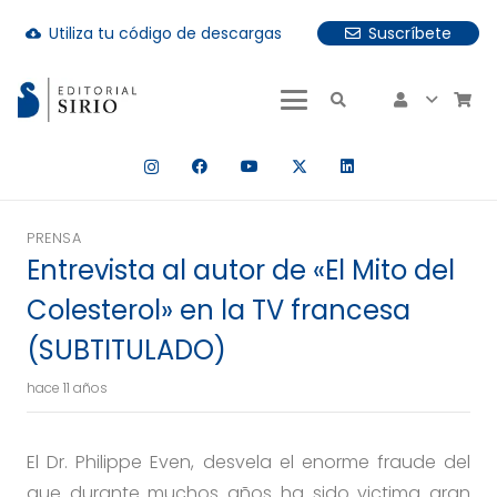
Utiliza tu código de descargas
Suscríbete
cloud_download
uando hay resultados autocompletados, puedes utilizar las fle
PRENSA
Entrevista al autor de «El Mito del
Colesterol» en la TV francesa
(SUBTITULADO)
hace 11 años
El Dr. Philippe Even, desvela el enorme fraude del
que durante muchos años ha sido victima gran