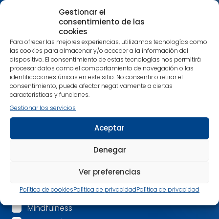
interese y estarás al día tanto de nuestras
Gestionar el
publicaciones más recientes como de noticias
consentimiento de las
relacionadas con nuestra editorial.
cookies
Para ofrecer las mejores experiencias, utilizamos tecnologías como
Nos encanta compartir contigo tu pasión por los
las cookies para almacenar y/o acceder a la información del
libros que despiertan una nueva conciencia.
dispositivo. El consentimiento de estas tecnologías nos permitirá
Alimenta cuerpo, mente y espíritu con nuestras
procesar datos como el comportamiento de navegación o las
recomendaciones.
identificaciones únicas en este sitio. No consentir o retirar el
consentimiento, puede afectar negativamente a ciertas
¡Estamos en contacto!
características y funciones.
Gestionar los servicios
Nombre
*
Aceptar
Correo electrónico
*
Denegar
Ver preferencias
Mis intereses son:
*
Política de cookies
Política de privacidad
Política de privacidad
Espiritualidad
Mindfulness