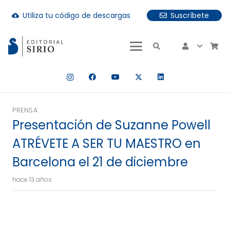
Utiliza tu código de descargas
Suscríbete
cloud_download
uando hay resultados autocompletados, puedes utilizar las fle
PRENSA
Presentación de Suzanne Powell
ATRÉVETE A SER TU MAESTRO en
Barcelona el 21 de diciembre
hace 13 años