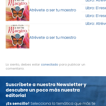
Libro: Atré
Libro: El re
Atrévete a ser tu maestro
Libro: El re
Libro: Atré
Atrévete a ser tu maestro
Lo siento, debes estar
conectado
para publicar un
comentario.
Suscríbete a nuestra Newsletter y
descubre un poco más nuestra
editorial
¡Es sencillo!
Selecciona la temática que más te