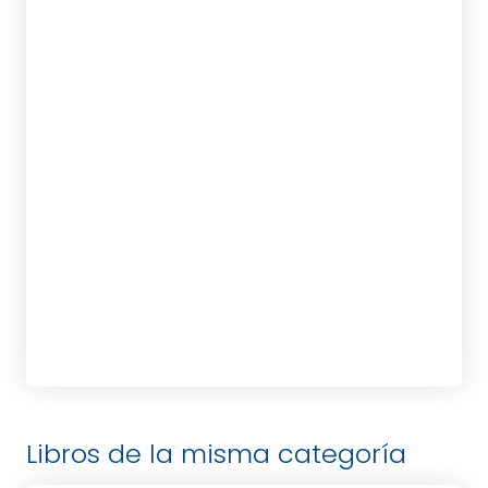
CARRILLO, EMILIO
PRIMS, FRANCESC
tablet_android
eBook
Libros de la misma categoría