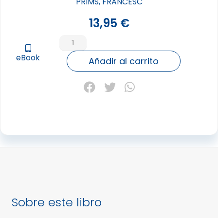
PRIMS, FRANCESC
13,95
€
NUEVOS
PARADIGMAS
tablet_android
eBook
cantidad
Añadir al carrito
Sobre este libro