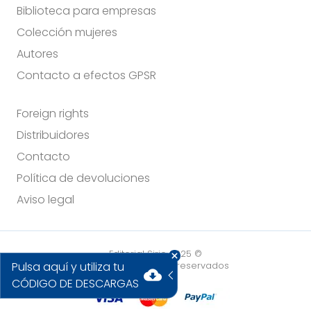
Biblioteca para empresas
Colección mujeres
Autores
Contacto a efectos GPSR
Foreign rights
Distribuidores
Contacto
Política de devoluciones
Aviso legal
Editorial Sirio 2025 ©
Pulsa aquí y utiliza tu
Todos los derechos reservados
cloud_download
CÓDIGO DE DESCARGAS