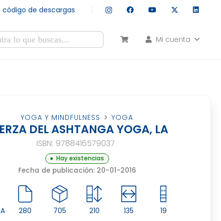
tu código de descargas
Mi cuenta
esultados autocompletados, puedes utilizar las flechas de arr
YOGA Y MINDFULNESS
YOGA
ERZA DEL ASHTANGA YOGA, LA
ISBN:
9788416579037
Hay existencias
Fecha de publicación: 20-01-2016
CA
280
705
210
135
19