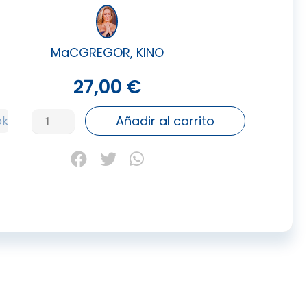
MaCGREGOR, KINO
27,00
€
FUERZA
Añadir al carrito
ok
DEL
ASHTANGA
YOGA,
LA
cantidad