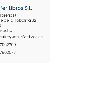
ifer Libros S.L.
librerías)
le de la Tobalina 32
6
 Madrid
strifer@distriferlibros.es
17962709
17962677