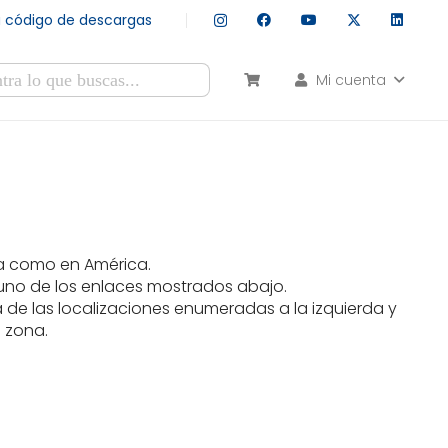
tu código de descargas
Mi cuenta
esultados autocompletados, puedes utilizar las flechas de arr
ña como en América.
 uno de los enlaces mostrados abajo.
a de las localizaciones enumeradas a la izquierda y
 zona.