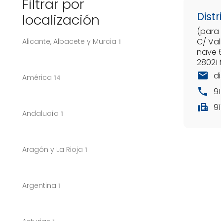
Filtrar por
Distr
localización
(para 
C/ Val
Alicante, Albacete y Murcia
1
nave 
28021
mail
di
América
14
phone
9
fax
9
Andalucía
1
Aragón y La Rioja
1
Argentina
1