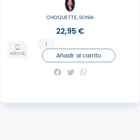
CHOQUETTE, SONIA
22,95
€
CARTAS
DE
tablet_android
eBook
PREGUNTA
Añadir al carrito
A
TUS
GUIAS
(ESTUCHE)
cantidad