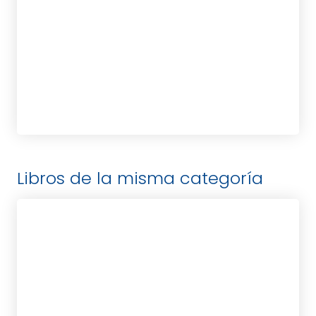
tablet_android
eBook
13,95
€
Libros de la misma categoría