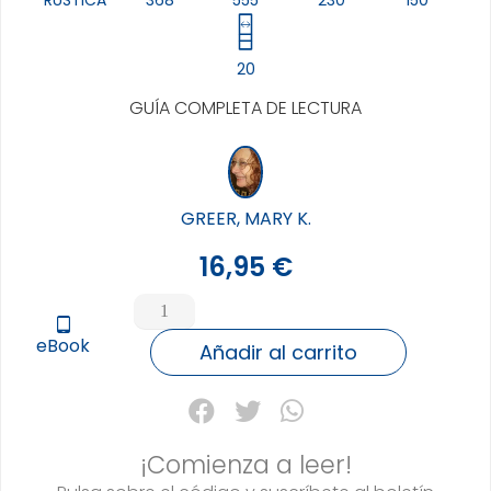
20
GUÍA COMPLETA DE LECTURA
GREER, MARY K.
16,95
€
CARTAS
INVERTIDAS
tablet_android
eBook
EN
Añadir al carrito
EL
TAROT:
SU
POTENCIAL
¡Comienza a leer!
OCULTO,
LAS