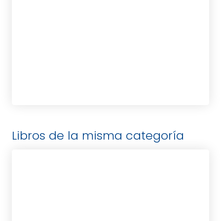
tablet_android
eBook
14,95
€
Libros de la misma categoría