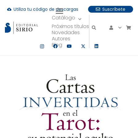
Utiliza tu código de descargas
Suscríbete
cloud_download
Catálogo
uando hay resultados autocompletados, puedes utilizar las fle
Próximos títulos
Novedades
Autores
Blog