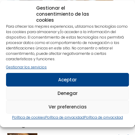
Gestionar el
consentimiento de las
cookies
Para ofrecer las mejores experiencias, utilizamos tecnologías como
las cookies para almacenar y/o acceder a la información del
dispositivo. El consentimiento de estas tecnologías nos permitirá
procesar datos como el comportamiento de navegación o las
identificaciones únicas en este sitio. No consentir o retirar el
consentimiento, puede afectar negativamente a ciertas
características y funciones.
Gestionar los servicios
26/06/26
19/
Deseo sexual en la pareja: el mito de la
Cel
Aceptar
frecuencia «normal»
cha
Denegar
Ver preferencias
Política de cookies
Política de privacidad
Política de privacidad
Imágenes relacionadas
Videos r