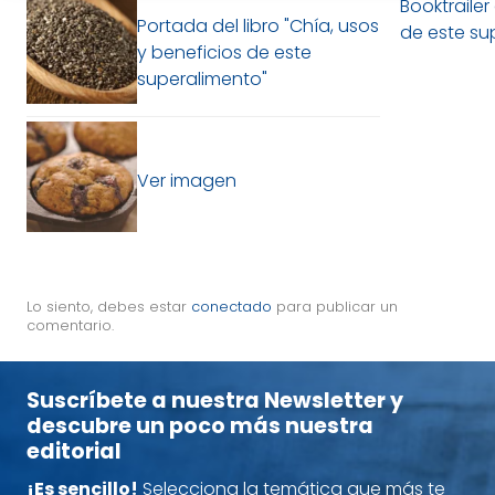
Booktrailer
Portada del libro "Chía, usos
de este su
y beneficios de este
superalimento"
Ver imagen
Lo siento, debes estar
conectado
para publicar un
comentario.
Suscríbete a nuestra Newsletter y
descubre un poco más nuestra
editorial
¡Es sencillo!
Selecciona la temática que más te