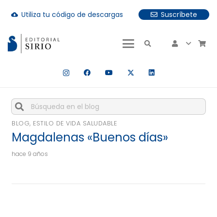
Utiliza tu código de descargas
Suscríbete
cloud_download
uando hay resultados autocompletados, puedes utilizar las fle
Cuando hay resultados autocompletados, puedes utiliza
BLOG
,
ESTILO DE VIDA SALUDABLE
Magdalenas «Buenos días»
hace 9 años